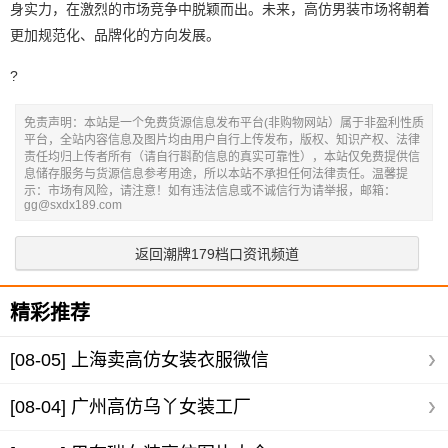
身实力，在激烈的市场竞争中脱颖而出。未来，高仿男装市场将朝着
更加规范化、品牌化的方向发展。
?
免责声明：本站是一个免费货源信息发布平台(非购物网站）属于非盈利性质
平台，全站内容信息及图片均由用户自行上传发布，版权、知识产权、法律
责任均归上传者所有（请自行斟酌信息的真实可靠性），本站仅免费提供信
息储存服务与货源信息参考用途，所以本站不承担任何法律责任。温馨提
示：市场有风险，请注意！如有违法信息或不诚信行为请举报，邮箱：
gg@sxdx189.com
返回潮牌179档口资讯频道
精彩推荐
[08-05]
上海卖高仿女装衣服微信
[08-04]
广州高仿乌丫女装工厂