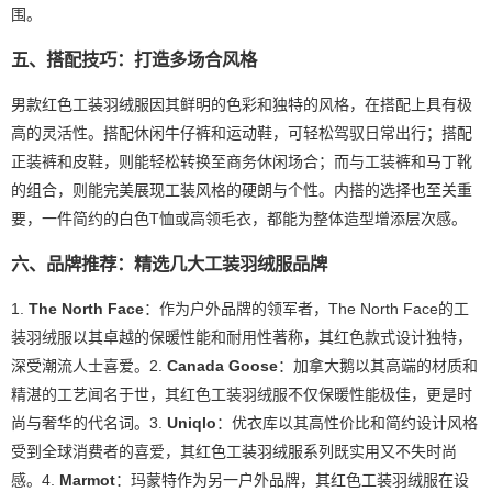
围。
五、搭配技巧：打造多场合风格
男款红色工装羽绒服因其鲜明的色彩和独特的风格，在搭配上具有极
高的灵活性。搭配休闲牛仔裤和运动鞋，可轻松驾驭日常出行；搭配
正装裤和皮鞋，则能轻松转换至商务休闲场合；而与工装裤和马丁靴
的组合，则能完美展现工装风格的硬朗与个性。内搭的选择也至关重
要，一件简约的白色T恤或高领毛衣，都能为整体造型增添层次感。
六、品牌推荐：精选几大工装羽绒服品牌
1.
The North Face
：作为户外品牌的领军者，The North Face的工
装羽绒服以其卓越的保暖性能和耐用性著称，其红色款式设计独特，
深受潮流人士喜爱。2.
Canada Goose
：加拿大鹅以其高端的材质和
精湛的工艺闻名于世，其红色工装羽绒服不仅保暖性能极佳，更是时
尚与奢华的代名词。3.
Uniqlo
：优衣库以其高性价比和简约设计风格
受到全球消费者的喜爱，其红色工装羽绒服系列既实用又不失时尚
感。4.
Marmot
：玛蒙特作为另一户外品牌，其红色工装羽绒服在设