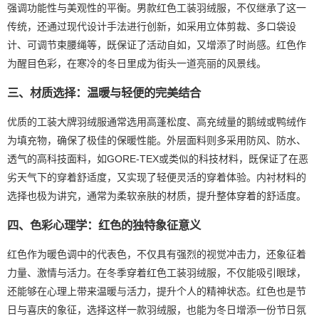
强调功能性与美观性的平衡。男款红色工装羽绒服，不仅继承了这一
传统，还通过现代设计手法进行创新，如采用立体剪裁、多口袋设
计、可调节束腰绳等，既保证了活动自如，又增添了时尚感。红色作
为醒目色彩，在寒冷的冬日里成为街头一道亮丽的风景线。
三、材质选择：温暖与轻便的完美结合
优质的工装大牌羽绒服通常选用高蓬松度、高充绒量的鹅绒或鸭绒作
为填充物，确保了极佳的保暖性能。外层面料则多采用防风、防水、
透气的高科技面料，如GORE-TEX或类似的科技材料，既保证了在恶
劣天气下的穿着舒适度，又实现了轻便灵活的穿着体验。内衬材料的
选择也极为讲究，通常为柔软亲肤的材质，提升整体穿着的舒适度。
四、色彩心理学：红色的独特象征意义
红色作为暖色调中的代表色，不仅具有强烈的视觉冲击力，还象征着
力量、激情与活力。在冬季穿着红色工装羽绒服，不仅能吸引眼球，
还能够在心理上带来温暖与活力，提升个人的精神状态。红色也是节
日与喜庆的象征，选择这样一款羽绒服，也能为冬日增添一份节日氛