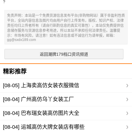
?
免责声明：本站是一个免费货源信息发布平台(非购物网站）属于非盈利性质
平台，全站内容信息及图片均由用户自行上传发布，版权、知识产权、法律
责任均归上传者所有（请自行斟酌信息的真实可靠性），本站仅免费提供信
息储存服务与货源信息参考用途，所以本站不承担任何法律责任。温馨提
示：市场有风险，请注意！如有违法信息或不诚信行为请举报，邮箱：
gg@sxdx189.com
返回潮牌179档口资讯频道
精彩推荐
[08-05]
上海卖高仿女装衣服微信
[08-04]
广州高仿乌丫女装工厂
[08-04]
巴布瑞女装高仿图片大全
[08-04]
运城高仿大牌女装店有哪些