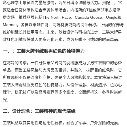
彩心理学上象征着力量与激情，为冬日增添温暖与活力。搭配上，它
既适合日常休闲也适合商务休闲场合，内搭简约T恤或高领毛衣增添
层次感。推荐品牌包括The North Face、Canada Goose、Uniqlo和
Marmot，各自以卓越性能、高端材质或简约设计著称。正确的保养与
维护能延长其使用寿命。未来，随着设计与科技的进步，工装大牌男
款红色羽绒服将融入更多元化元素，成为冬季不可或缺的时尚单品。
一、：工装大牌羽绒服男红色的独特魅力
在寒冷的冬季，一件既保暖又时尚的羽绒服成为了男性衣橱中的必备
单品。而当工装风格与大牌品质相遇，并融入一抹醒目的红色时，它
所展现的不仅是温度的守护，更是个人风格的彰显。本文将深入探讨
工装大牌羽绒服男红色的独特魅力，从设计理念、材质选择、色彩心
理学、搭配技巧以及品牌推荐等多个维度，全面解析这一冬季时尚新
宠。
二、设计理念：工装精神的现代演绎
工装风格以其实用性与耐用性著称，融合了军事、户外探险的元素，