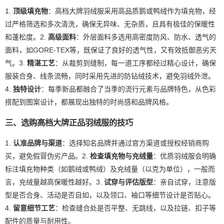
1.
顶级填充物
：高档大牌羽绒服采用高品质鹅或鸭绒作为填充物，经
过严格筛选和多次清洗，确保无异味、无杂质，且具有极佳的保暖性
和蓬松度。2.
高级面料
：外层面料多选用高密度防风、防水、透气的
面料，如GORE-TEX等，既保证了良好的透气性，又有效抵御恶劣天
气。3.
精湛工艺
：从裁剪到缝制，每一道工序都经过精心设计，确保
服装合身、线条流畅，同时采用先进的防钻绒技术，避免羽绒外泄。
4.
独特设计
：每季新品都融合了当季的流行元素与品牌特色，从色彩
搭配到图案设计，都展现出独特的时尚感和品牌风格。
三、选购高档大牌正品羽绒服的技巧
1.
认准品牌与渠道
：选择知名品牌并通过官方渠道或授权经销商购
买，避免假冒伪劣产品。2.
检查填充物与充绒量
：优质羽绒服会明确
标注填充物种类（如鹅绒或鸭绒）及充绒量（以克为单位），一般而
言，充绒量越高保暖性越好。3.
试穿与评估版型
：亲自试穿，注意版
型是否合身、活动是否自如，以及领口、袖口等细节设计是否贴心。
4.
留意细节工艺
：检查缝合处是否平整、无跳线，以及拉链、扣子等
配件的质量与耐用性。