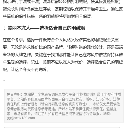
指示进行手洗或干洗；洗涤后需轻轻拍打羽绒服，使其恢复蓬松度；
避免长时间折叠或重压存放；定期晾晒以保持其干燥与卫生。通过这
些简单的保养措施，您的羽绒服将更加耐用且保暖。
：美丽不冻人——选择适合自己的羽绒服
在这个冬季，选择一件既符合个人风格又经济实惠的羽绒服至关重
要。无论是追求性价比的国产品牌、轻便时尚的现代设计、还是高端
奢华的大牌之作，关键在于找到那件能让自己在寒风中依然保持优雅
与温暖的选择。记住，美丽不应以冻人为代价，选择适合自己的羽绒
服，让这个冬天不再寒冷。
?
免责声明：本站是一个免费货源信息发布平台(非购物网站）属于非盈利性质
平台，全站内容信息及图片均由用户自行上传发布，版权、知识产权、法律
责任均归上传者所有（请自行斟酌信息的真实可靠性），本站仅免费提供信
息储存服务与货源信息参考用途，所以本站不承担任何法律责任。温馨提
示：市场有风险，请注意！如有违法信息或不诚信行为请举报，邮箱：
gg@sxdx189.com