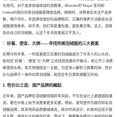
与现代。对于追求高端体验的消费者，Moncler的“Maya”系列和
Celine的简约风格羽绒服是理想选择。网购时，消费者应关注产品参
数、用户评价，并选择信誉好的品牌购买。正确的保养方法能延长羽
绒服使用寿命，如手洗、拍打恢复蓬松度、避免重压等。总之，选择
适合自己的羽绒服，让这个冬天既美丽又不冻人。
：好看、便宜、大牌——寻找完美羽绒服的三大要素
在寒冷的冬季，一件既美观又实惠的羽绒服成为了许多人的心头好。
如何在“好看”、“便宜”与“大牌”之间找到完美的平衡点，却让不少消费
者感到头疼。本文将围绕这一主题，为您深入解析几款集时尚、性价
比与品牌于一身的优质羽绒服，助您在冬日里既保暖又时尚。
1. 性价比之选：国产品牌的崛起
近年来，国产品牌在羽绒服领域异军突起，不仅在设计上紧跟国际潮
流，更在价格上给予消费者更多实惠。例如，波司登作为国内知名羽
绒服品牌，其采用高品质鹅绒填充，结合时尚设计，价格却远低于国
际大牌，是性价比的绝佳代表。雪中飞、雅鹿等品牌也以亲民的价格