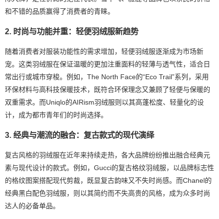
和不错的品质赢得了消费者的青睐。
2. 时尚与功能并重：轻便羽绒服新趋势
随着消费者对服装功能性的需求增加，轻便羽绒服逐渐成为市场新
宠。这类羽绒服在保证温暖的更加注重面料的轻薄与透气性，适合日
常出行或城市穿梭。例如，The North Face的“Eco Trail”系列，采用
环保材料与高科技保暖技术，既符合环保理念又兼顾了轻便与保暖的
双重需求。而Uniqlo的AIRism羽绒服则以其高蓬松度、轻量化的设
计，成为都市青年们的时尚选择。
3. 经典与潮流的融合：复古款式的现代演绎
复古风格的羽绒服在近年来持续走热，各大品牌纷纷推出融合经典元
素与现代设计的款式。例如，Gucci的复古格纹羽绒服，以品牌标志性
的格纹图案搭配现代剪裁，既显复古韵味又不失时尚感。而Chanel的
经典黑白配色羽绒服，则以其简约而不失高贵的风格，成为众多时尚
达人的必备单品。