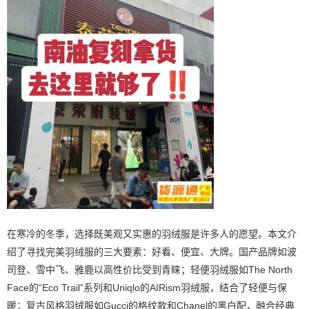
在寒冷的冬季，选择既美观又实惠的羽绒服是许多人的愿望。本文介
绍了寻找完美羽绒服的三大要素：好看、便宜、大牌。国产品牌如波
司登、雪中飞、雅鹿以高性价比受到青睐；轻便羽绒服如The North
Face的“Eco Trail”系列和Uniqlo的AIRism羽绒服，结合了轻便与保
暖；复古风格羽绒服如Gucci的格纹款和Chanel的黑白配，融合经典