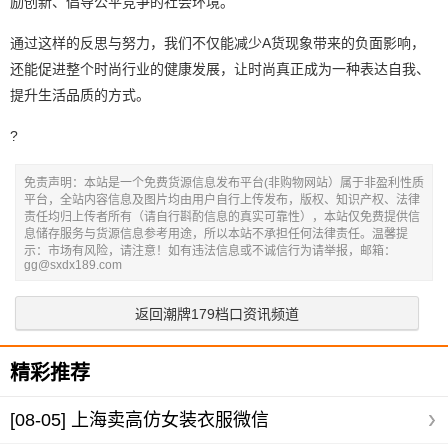
励创新、倡导公平竞争的社会环境。
通过这样的反思与努力，我们不仅能减少A货现象带来的负面影响，
还能促进整个时尚行业的健康发展，让时尚真正成为一种表达自我、
提升生活品质的方式。
?
免责声明：本站是一个免费货源信息发布平台(非购物网站）属于非盈利性质
平台，全站内容信息及图片均由用户自行上传发布，版权、知识产权、法律
责任均归上传者所有（请自行斟酌信息的真实可靠性），本站仅免费提供信
息储存服务与货源信息参考用途，所以本站不承担任何法律责任。温馨提
示：市场有风险，请注意！如有违法信息或不诚信行为请举报，邮箱：
gg@sxdx189.com
返回潮牌179档口资讯频道
精彩推荐
[08-05]
上海卖高仿女装衣服微信