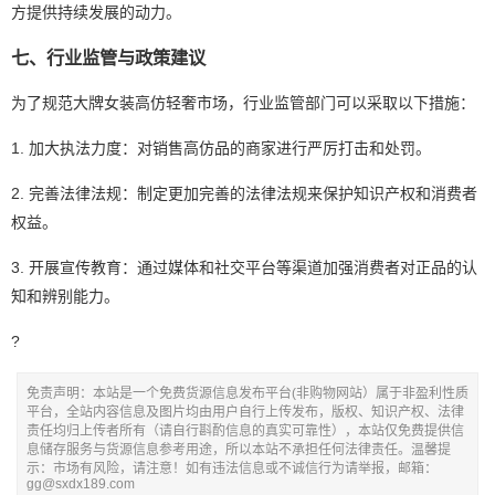
方提供持续发展的动力。
七、行业监管与政策建议
为了规范大牌女装高仿轻奢市场，行业监管部门可以采取以下措施：
1. 加大执法力度：对销售高仿品的商家进行严厉打击和处罚。
2. 完善法律法规：制定更加完善的法律法规来保护知识产权和消费者
权益。
3. 开展宣传教育：通过媒体和社交平台等渠道加强消费者对正品的认
知和辨别能力。
?
免责声明：本站是一个免费货源信息发布平台(非购物网站）属于非盈利性质
平台，全站内容信息及图片均由用户自行上传发布，版权、知识产权、法律
责任均归上传者所有（请自行斟酌信息的真实可靠性），本站仅免费提供信
息储存服务与货源信息参考用途，所以本站不承担任何法律责任。温馨提
示：市场有风险，请注意！如有违法信息或不诚信行为请举报，邮箱：
gg@sxdx189.com