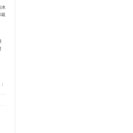
的水
和延
用
时
辑：