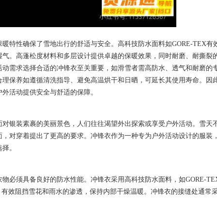
暖特性确保了雪地出行的舒适与安全。高科技防水面料如GORE-TEX有
湿气。高蓬松度材料和多层设计提供卓越的保暖效果，同时耐磨、耐撕裂
活动需求选择合适的冲锋衣至关重要，如滑雪者需高防水、透气和耐磨的
合理保养如遵循清洗指导、避免高温烘干和日晒，可延长其使用寿命。因
户外活动提供安全与舒适的保障。
面对银装素裹的美丽景色，人们往往渴望外出探索或享受户外活动。雪天
面，对穿着提出了更高的要求。冲锋衣作为一种专为户外活动设计的服装
选择。
物必须具备良好的防水性能。冲锋衣采用高科技防水面料，如GORE-TE
障，有效阻挡雪花和雨水的渗透，保持内部干燥温暖。冲锋衣的接缝处通常