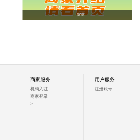
货源
商家服务
用户服务
机构入驻
注册账号
商家登录
>