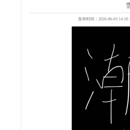
发布时间：2026-06-03 14: