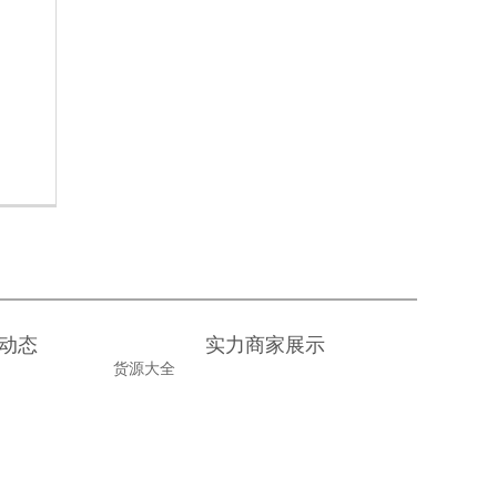
动态
实力商家展示
货源大全