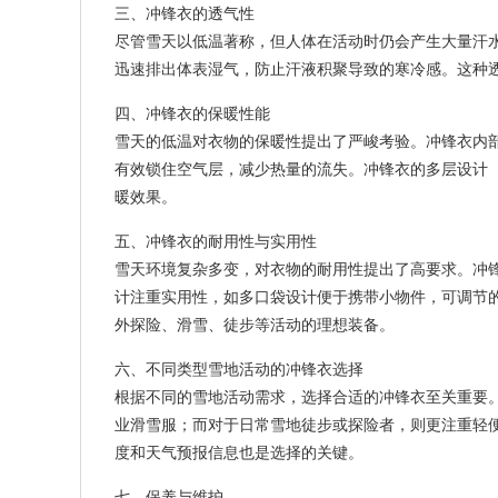
三、冲锋衣的透气性
尽管雪天以低温著称，但人体在活动时仍会产生大量汗
迅速排出体表湿气，防止汗液积聚导致的寒冷感。这种
四、冲锋衣的保暖性能
雪天的低温对衣物的保暖性提出了严峻考验。冲锋衣内
有效锁住空气层，减少热量的流失。冲锋衣的多层设计
暖效果。
五、冲锋衣的耐用性与实用性
雪天环境复杂多变，对衣物的耐用性提出了高要求。冲
计注重实用性，如多口袋设计便于携带小物件，可调节
外探险、滑雪、徒步等活动的理想装备。
六、不同类型雪地活动的冲锋衣选择
根据不同的雪地活动需求，选择合适的冲锋衣至关重要
业滑雪服；而对于日常雪地徒步或探险者，则更注重轻
度和天气预报信息也是选择的关键。
七、保养与维护