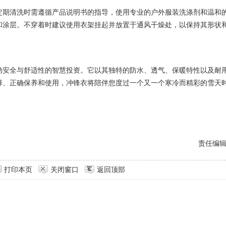
定期清洗时需遵循产品说明书的指导，使用专业的户外服装洗涤剂和温和
和涂层。不穿着时建议使用衣架挂起并放置于通风干燥处，以保持其形状
动安全与舒适性的智慧投资。它以其独特的防水、透气、保暖特性以及耐
择、正确保养和使用，冲锋衣将陪伴您度过一个又一个寒冷而精彩的雪天
责任编
打印本页
关闭窗口
返回顶部