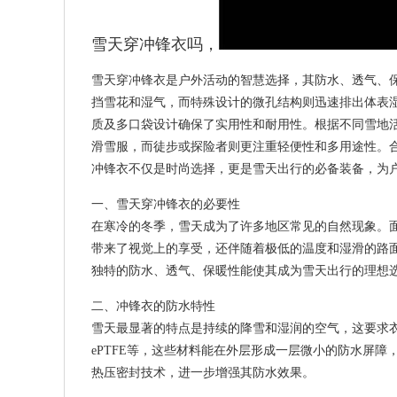
雪天穿冲锋衣吗
，
雪天穿冲锋衣是户外活动的智慧选择，其防水、透气、保
挡雪花和湿气，而特殊设计的微孔结构则迅速排出体表
质及多口袋设计确保了实用性和耐用性。根据不同雪地
滑雪服，而徒步或探险者则更注重轻便性和多用途性。
冲锋衣不仅是时尚选择，更是雪天出行的必备装备，为
一、雪天穿冲锋衣的必要性
在寒冷的冬季，雪天成为了许多地区常见的自然现象。
带来了视觉上的享受，还伴随着极低的温度和湿滑的路
独特的防水、透气、保暖性能使其成为雪天出行的理想
二、冲锋衣的防水特性
雪天最显著的特点是持续的降雪和湿润的空气，这要求衣
ePTFE等，这些材料能在外层形成一层微小的防水屏
热压密封技术，进一步增强其防水效果。