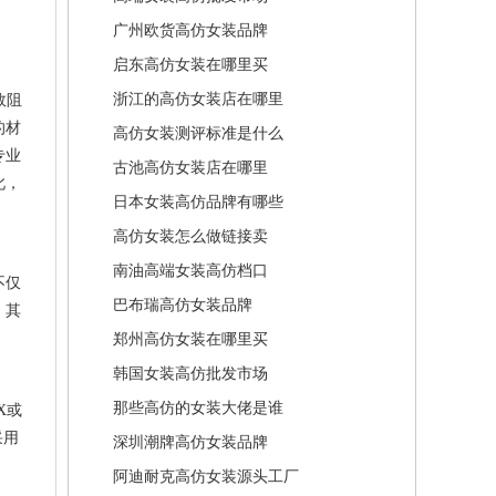
广州欧货高仿女装品牌
启东高仿女装在哪里买
浙江的高仿女装店在哪里
效阻
的材
高仿女装测评标准是什么
专业
古池高仿女装店在哪里
此，
日本女装高仿品牌有哪些
高仿女装怎么做链接卖
南油高端女装高仿档口
不仅
巴布瑞高仿女装品牌
，其
郑州高仿女装在哪里买
韩国女装高仿批发市场
那些高仿的女装大佬是谁
X或
采用
深圳潮牌高仿女装品牌
阿迪耐克高仿女装源头工厂