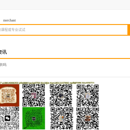
merchant
资讯
衣吗