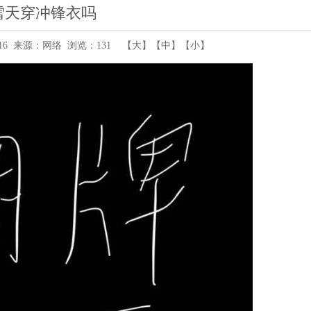
雪天穿冲锋衣吗
10:16 来源：网络 浏览：
131
【
大
】【
中
】【
小
】