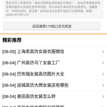
责任均归上传者所有（请自行斟酌信息的真实可靠性），本站仅免费提供信
息储存服务与货源信息参考用途，所以本站不承担任何法律责任。温馨提
示：市场有风险，请注意！如有违法信息或不诚信行为请举报，邮箱：
gg@sxdx189.com
返回潮牌179档口资讯频道
精彩推荐
[08-05]
上海卖高仿女装衣服微信
[08-04]
广州高仿乌丫女装工厂
[08-04]
巴布瑞女装高仿图片大全
[08-04]
运城高仿大牌女装店有哪些
[08-04]
普田高仿女装怎么样