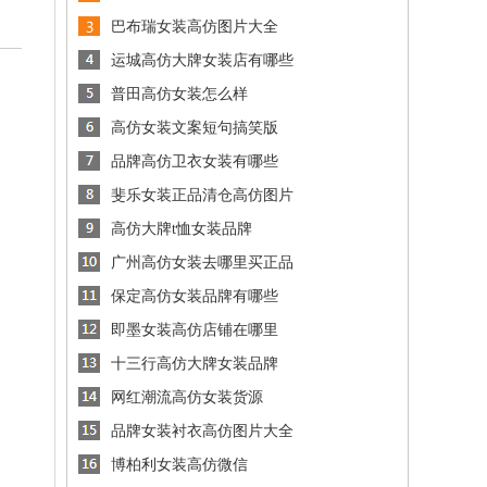
巴布瑞女装高仿图片大全
运城高仿大牌女装店有哪些
普田高仿女装怎么样
高仿女装文案短句搞笑版
品牌高仿卫衣女装有哪些
斐乐女装正品清仓高仿图片
高仿大牌t恤女装品牌
广州高仿女装去哪里买正品
保定高仿女装品牌有哪些
即墨女装高仿店铺在哪里
十三行高仿大牌女装品牌
网红潮流高仿女装货源
品牌女装衬衣高仿图片大全
博柏利女装高仿微信