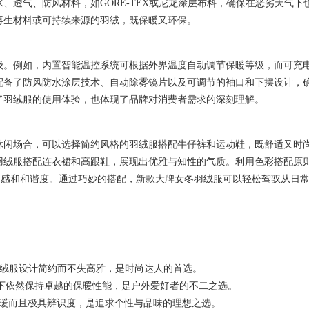
、透气、防风材料，如GORE-TEX或尼龙涂层布料，确保在恶劣天气下
再生材料或可持续来源的羽绒，既保暖又环保。
级。例如，内置智能温控系统可根据外界温度自动调节保暖等级，而可充
配备了防风防水涂层技术、自动除雾镜片以及可调节的袖口和下摆设计，
了羽绒服的使用体验，也体现了品牌对消费者需求的深刻理解。
休闲场合，可以选择简约风格的羽绒服搭配牛仔裤和运动鞋，既舒适又时
羽绒服搭配连衣裙和高跟鞋，展现出优雅与知性的气质。利用色彩搭配原
层次感和和谐度。通过巧妙的搭配，新款大牌女冬羽绒服可以轻松驾驭从日
绒服设计简约而不失高雅，是时尚达人的首选。
下依然保持卓越的保暖性能，是户外爱好者的不二之选。
暖而且极具辨识度，是追求个性与品味的理想之选。