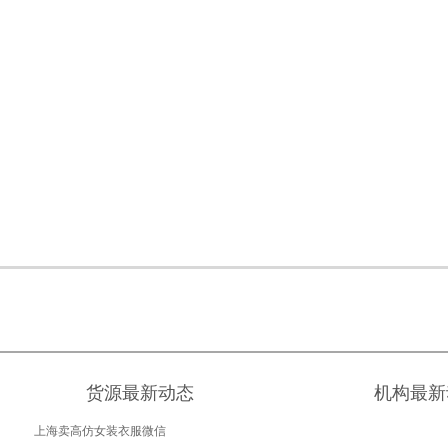
货源最新动态
机构最新
上海卖高仿女装衣服微信