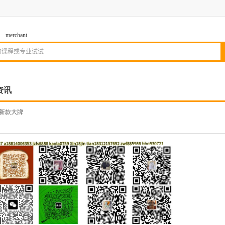
merchant
资讯
新款大牌