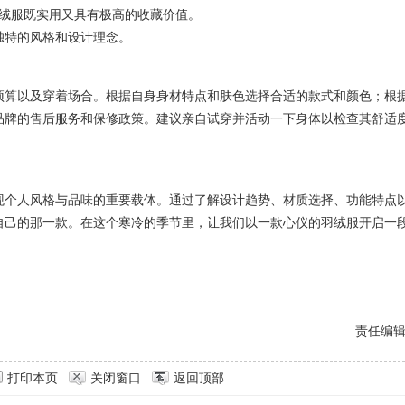
绒服既实用又具有极高的收藏价值。
独特的风格和设计理念。
预算以及穿着场合。根据自身身材特点和肤色选择合适的款式和颜色；根
品牌的售后服务和保修政策。建议亲自试穿并活动一下身体以检查其舒适
现个人风格与品味的重要载体。通过了解设计趋势、材质选择、功能特点
自己的那一款。在这个寒冷的季节里，让我们以一款心仪的羽绒服开启一
责任编
打印本页
关闭窗口
返回顶部