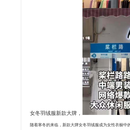
女冬羽绒服新款大牌
，
随着寒冬的来临，新款大牌女冬羽绒服成为女性衣橱中