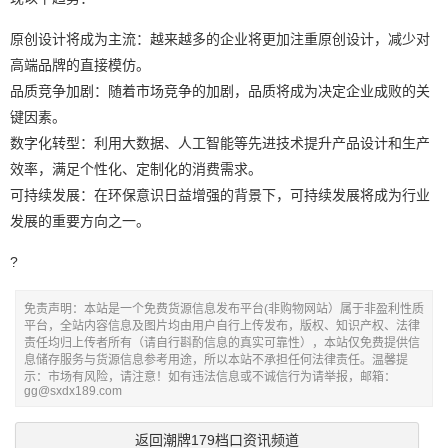
原创设计将成为主流：越来越多的企业将更加注重原创设计，减少对
高端品牌的直接模仿。
品质竞争加剧：随着市场竞争的加剧，品质将成为决定企业成败的关
键因素。
数字化转型：利用大数据、人工智能等先进技术提升产品设计和生产
效率，满足个性化、定制化的消费需求。
可持续发展：在环保意识日益增强的背景下，可持续发展将成为行业
发展的重要方向之一。
?
免责声明：本站是一个免费货源信息发布平台(非购物网站）属于非盈利性质
平台，全站内容信息及图片均由用户自行上传发布，版权、知识产权、法律
责任均归上传者所有（请自行斟酌信息的真实可靠性），本站仅免费提供信
息储存服务与货源信息参考用途，所以本站不承担任何法律责任。温馨提
示：市场有风险，请注意！如有违法信息或不诚信行为请举报，邮箱：
gg@sxdx189.com
返回潮牌179档口资讯频道