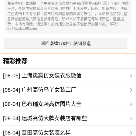
免责声明：本站是一个免费货源信息发布平台(非购物网站）属于非盈利性质
平台，全站内容信息及图片均由用户自行上传发布，版权、知识产权、法律
责任均归上传者所有（请自行斟酌信息的真实可靠性），本站仅免费提供信
息储存服务与货源信息参考用途，所以本站不承担任何法律责任。温馨提
示：市场有风险，请注意！如有违法信息或不诚信行为请举报，邮箱：
gg@sxdx189.com
返回潮牌179档口资讯频道
精彩推荐
[08-05]
上海卖高仿女装衣服微信
[08-04]
广州高仿乌丫女装工厂
[08-04]
巴布瑞女装高仿图片大全
[08-04]
运城高仿大牌女装店有哪些
[08-04]
普田高仿女装怎么样