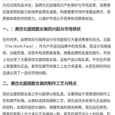
为应对高仿品冲击，品牌方应加强知识产权保护与市场监管，消费者
应提高辨别能力和培养品牌忠诚度。构建健康市场环境需品牌方、消
费者和政府共同努力，以维护市场公平竞争和消费者权益。
一、：高仿北面短款女装的兴起与市场现状
在时尚界，品牌效应与独特设计往往能吸引大量消费者的目光。北面
（The North Face），作为户外运动品牌中的佼佼者，其设计风格独
特、功能性强，深受年轻消费者喜爱。随着品牌知名度的提升，市场
上也出现了大量高仿北面短款女装，这些产品以假乱真，不仅在外观
上高度模仿正品，甚至在细节和做工上也力求逼真，从而在短时间内
迅速占领了一定的市场份额。
二、高仿北面短款女装的制作工艺与特点
高仿北面短款女装之所以能够以假乱真，主要得益于其精湛的制作工
艺和细节处理。从面料选择到缝制工艺，高仿品往往采用与正品相似
的材料，如高科技防水面料、保暖性强的填充物等。高仿品在颜色、
图案的复制上也力求与正品保持一致，甚至在细节设计上如拉链、扣