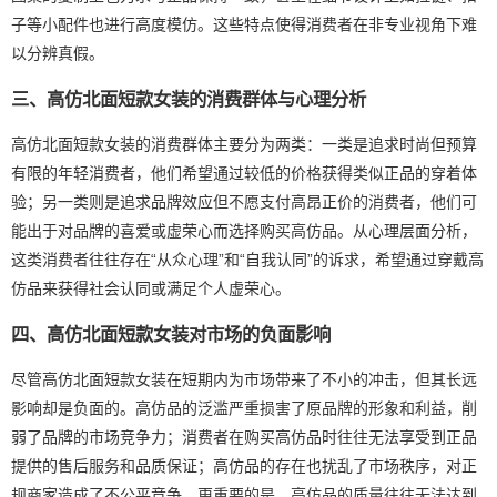
子等小配件也进行高度模仿。这些特点使得消费者在非专业视角下难
以分辨真假。
三、高仿北面短款女装的消费群体与心理分析
高仿北面短款女装的消费群体主要分为两类：一类是追求时尚但预算
有限的年轻消费者，他们希望通过较低的价格获得类似正品的穿着体
验；另一类则是追求品牌效应但不愿支付高昂正价的消费者，他们可
能出于对品牌的喜爱或虚荣心而选择购买高仿品。从心理层面分析，
这类消费者往往存在“从众心理”和“自我认同”的诉求，希望通过穿戴高
仿品来获得社会认同或满足个人虚荣心。
四、高仿北面短款女装对市场的负面影响
尽管高仿北面短款女装在短期内为市场带来了不小的冲击，但其长远
影响却是负面的。高仿品的泛滥严重损害了原品牌的形象和利益，削
弱了品牌的市场竞争力；消费者在购买高仿品时往往无法享受到正品
提供的售后服务和品质保证；高仿品的存在也扰乱了市场秩序，对正
规商家造成了不公平竞争。更重要的是，高仿品的质量往往无法达到