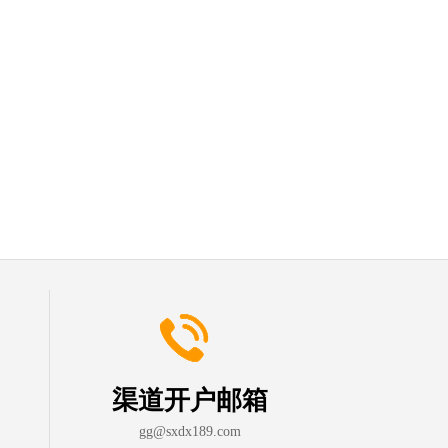
渠道开户邮箱
gg@sxdx189.com