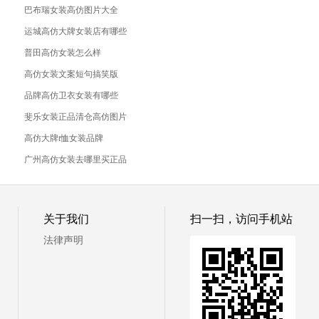
巴布瑞女装高仿图片大全
运城高仿大牌女装店有哪些
普田高仿女装怎么样
高仿女装文案短句搞笑版
品牌高仿卫衣女装有哪些
斐乐女装正品清仓高仿图片
高仿大牌t恤女装品牌
广州高仿女装去哪里买正品
© 复刻129档口
关于我们
扫一扫，访问手机站
法律声明