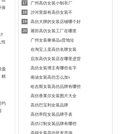
；而
广州高仿女装小制衣厂
环保
沙河里面有高仿女装不
高仿大牌的女装店铺哪个好
莆田高仿女装工厂在哪里
设计
广州女装奢侈品a货地址
人性
在淘宝上卖高仿名牌女装
启东高仿女装店在哪里进货
高仿女装博主有哪些名字
轻盈
。精
南油女装高仿怎么加v
哈吉斯女装高仿品牌有哪些
高仿香莱尔女装图片大全
简约
高仿巴宝利女装品牌
围
高仿帝陀女装品牌手表
高仿订制女装品牌有哪些
高端女装高仿批发市场