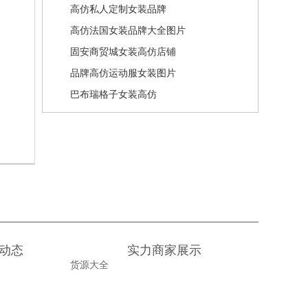
高仿私人定制女装品牌
高仿法国女装品牌大全图片
固安商贸城女装高仿店铺
品牌高仿运动服女装图片
巴布瑞格子女装高仿
动态
实力商家展示
货源大全