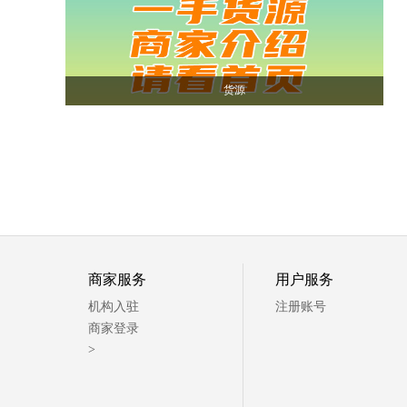
货源
商家服务
用户服务
机构入驻
注册账号
商家登录
>