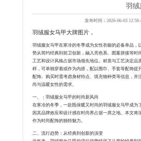
羽绒
发布时间：2026-06-03 12:
羽绒服女马甲大牌图片
，
羽绒服女马甲在寒冷的冬季成为女性衣橱的必备单品，
势从简约经典到前卫创新，融入亮色系、图案拼接等时尚元素，
工艺和设计风格占据市场领先地位。材质与工艺决定品
样，可单独穿着或作为内搭，配以围巾、手套等配饰提
配饰。购买时需考虑身材特点、填充物种类等信息，并
尚与温暖女性的需求。
一、：羽绒服女马甲的时尚新风尚
在寒冷的冬季，一款既保暖又时尚的羽绒服女马甲成为
因其品牌效应和设计感在时尚界占据一席之地。本文将
作为时尚配饰的独特魅力。
二、流行趋势：从经典到创新的演变