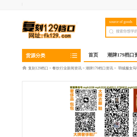
source of goods
首页
潮牌179档口
货源分类
复刻129档口
>
餐饮行业新闻资讯
>
潮牌179档口资讯
>
羽绒服女马