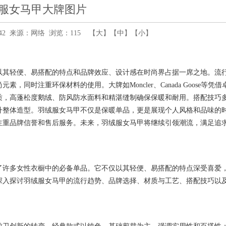
服女马甲大牌图片
58:42 来源：网络 浏览：
115
【
大
】【
中
】【
小
】
以其轻便、易搭配的特点和品牌效应、设计感在时尚界占据一席之地。流
同时注重环保材料的使用。大牌如Moncler、Canada Goose等凭借
质，高蓬松度鹅绒、防风防水面料和精湛缝制确保保暖和耐用。搭配技巧
升整体造型。羽绒服女马甲不仅是保暖单品，更是展现个人风格和品味的
注重品牌信誉和售后服务。未来，羽绒服女马甲将继续引领潮流，满足追
了许多女性衣橱中的必备单品。它不仅以其轻便、易搭配的特点深受喜爱
深入探讨羽绒服女马甲的流行趋势、品牌选择、材质与工艺、搭配技巧以