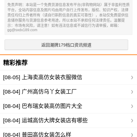
免责声明：本站是一个免费货源信息发布平台(非购物网站）属于非盈利性质
平台，全站内容信息及图片均由用户自行上传发布，版权、知识产权、法律
责任均归上传者所有（请自行斟酌信息的真实可靠性），本站仅免费提供信
息储存服务与货源信息参考用途，所以本站不承担任何法律责任。温馨提
示：市场有风险，请注意！如有违法信息或不诚信行为请举报，邮箱：
gg@sxdx189.com
返回潮牌179档口资讯频道
精彩推荐
[08-05]
上海卖高仿女装衣服微信
[08-04]
广州高仿乌丫女装工厂
[08-04]
巴布瑞女装高仿图片大全
[08-04]
运城高仿大牌女装店有哪些
[08-04]
普田高仿女装怎么样