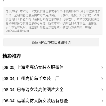
?
免责声明：本站是一个免费货源信息发布平台(非购物网站）属于非盈利性质
平台，全站内容信息及图片均由用户自行上传发布，版权、知识产权、法律
责任均归上传者所有（请自行斟酌信息的真实可靠性），本站仅免费提供信
息储存服务与货源信息参考用途，所以本站不承担任何法律责任。温馨提
示：市场有风险，请注意！如有违法信息或不诚信行为请举报，邮箱：
gg@sxdx189.com
返回潮牌179档口资讯频道
精彩推荐
[08-05]
上海卖高仿女装衣服微信
[08-04]
广州高仿乌丫女装工厂
[08-04]
巴布瑞女装高仿图片大全
[08-04]
运城高仿大牌女装店有哪些