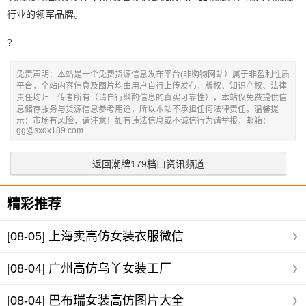
行业的领军品牌。
?
免责声明：本站是一个免费货源信息发布平台(非购物网站）属于非盈利性质
平台，全站内容信息及图片均由用户自行上传发布，版权、知识产权、法律
责任均归上传者所有（请自行斟酌信息的真实可靠性），本站仅免费提供信
息储存服务与货源信息参考用途，所以本站不承担任何法律责任。温馨提
示：市场有风险，请注意！如有违法信息或不诚信行为请举报，邮箱：
gg@sxdx189.com
返回潮牌179档口资讯频道
精彩推荐
[08-05]
上海卖高仿女装衣服微信
[08-04]
广州高仿乌丫女装工厂
[08-04]
巴布瑞女装高仿图片大全